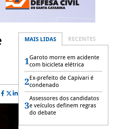
e
RECENTES
MAIS LIDAS
Garoto morre em acidente
1
com bicicleta elétrica
Ex-prefeito de Capivari é
2
condenado
Assessores dos candidatos
3
e veículos definem regras
do debate