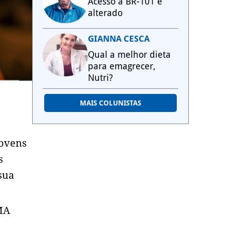
Acesso à BR-101 é
alterado
GIANNA CESCA
Qual a melhor dieta
para emagrecer,
Nutri?
MAIS COLUNISTAS
jovens
s
sua
MA