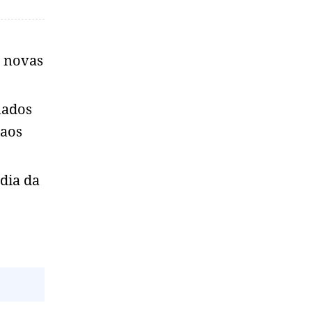
o novas
mados
 aos
dia da