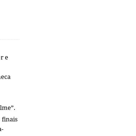
r e
neca
ilme”.
 finais
a-