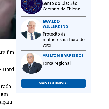
Santo do Dia: São
Caetano de Thiene
EWALDO
WILLERDING
Proteção às
mulheres na hora do
voto
ste fim
ARILTON BARREIROS
Força regional
Me Hard
MAIS COLUNISTAS
irada
o em
meaçam