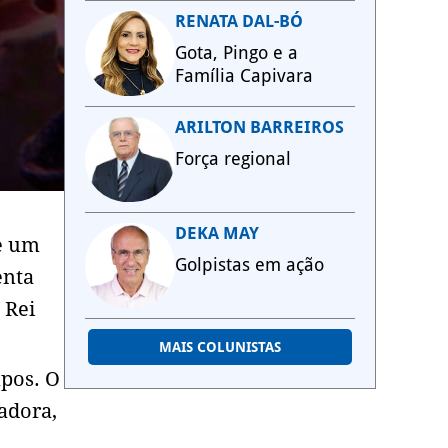
RENATA DAL-BÓ
Gota, Pingo e a
Família Capivara
ARILTON BARREIROS
Força regional
DEKA MAY
de um
Golpistas em ação
enta
 Rei
MAIS COLUNISTAS
mpos. O
adora,