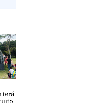
 terá
tuito