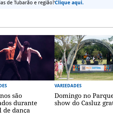
ias de Tubarão e região?
Clique aqui.
DES
VARIEDADES
inos são
Domingo no Parque
ados durante
show do Casluz gra
al de dança