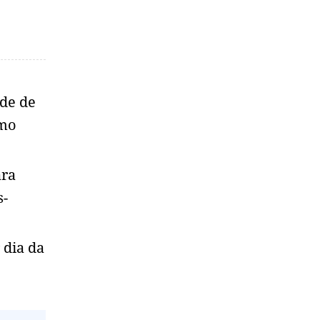
ade de
imo
ara
s-
 dia da