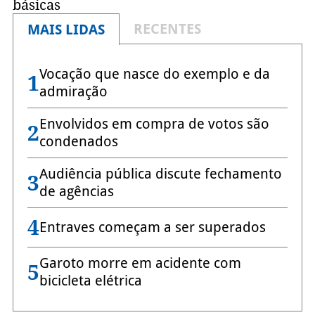
básicas
RECENTES
MAIS LIDAS
Vocação que nasce do exemplo e da
1
admiração
Envolvidos em compra de votos são
2
condenados
Audiência pública discute fechamento
3
de agências
4
Entraves começam a ser superados
Garoto morre em acidente com
5
bicicleta elétrica