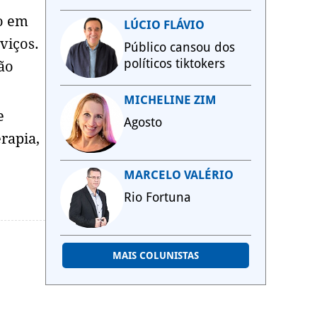
o em
LÚCIO FLÁVIO
viços.
Público cansou dos
políticos tiktokers
ção
MICHELINE ZIM
e
Agosto
rapia,
MARCELO VALÉRIO
Rio Fortuna
MAIS COLUNISTAS