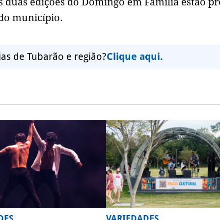
s duas edições do Domingo em Família estão pr
 do município.
ias de Tubarão e região?
Clique aqui.
DES
VARIEDADES