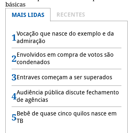
básicas
RECENTES
MAIS LIDAS
Vocação que nasce do exemplo e da
1
admiração
Envolvidos em compra de votos são
2
condenados
3
Entraves começam a ser superados
Audiência pública discute fechamento
4
de agências
Bebê de quase cinco quilos nasce em
5
TB