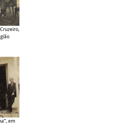
 Cruzeiro,
egião
na”, em