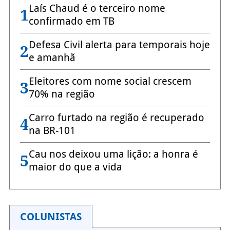
Laís Chaud é o terceiro nome
1
confirmado em TB
Defesa Civil alerta para temporais hoje
2
e amanhã
Eleitores com nome social crescem
3
70% na região
Carro furtado na região é recuperado
4
na BR-101
Cau nos deixou uma lição: a honra é
5
maior do que a vida
COLUNISTAS