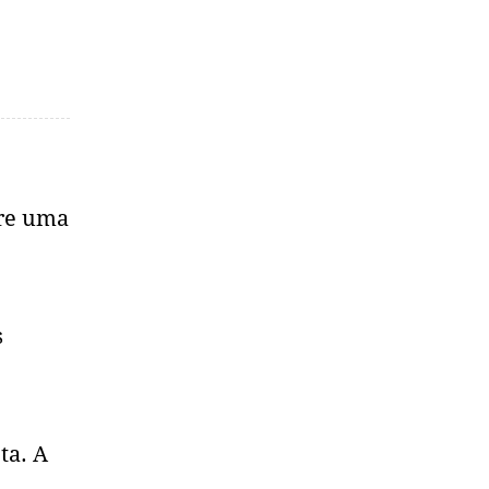
bre uma
s
ta. A