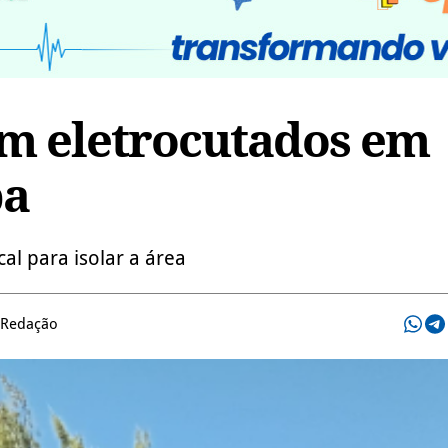
em eletrocutados em
ba
al para isolar a área
 Redação