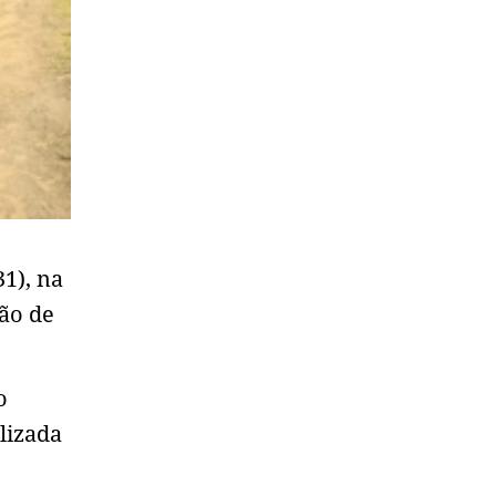
31), na
são de
o
lizada