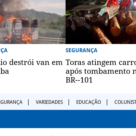
NÇA
SEGURANÇA
io destrói van em
Toras atingem carr
uba
após tombamento 
BR--101
EGURANÇA
VARIEDADES
EDUCAÇÃO
COLUNIS