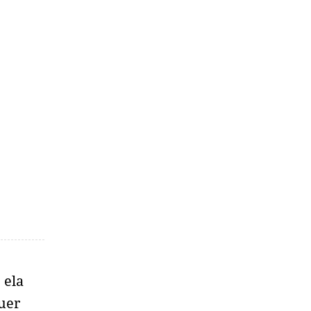
 ela
uer