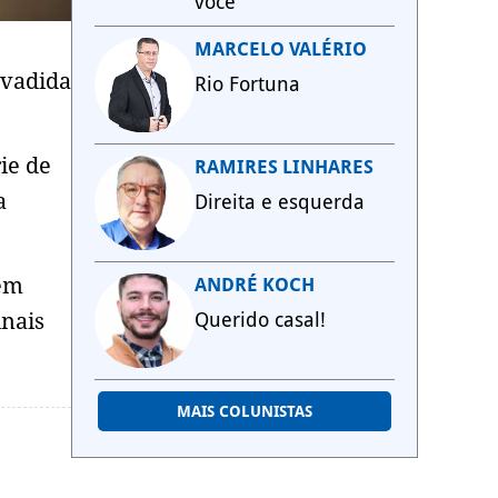
você
MARCELO VALÉRIO
nvadida
Rio Fortuna
ie de
RAMIRES LINHARES
a
Direita e esquerda
 em
ANDRÉ KOCH
inais
Querido casal!
MAIS COLUNISTAS