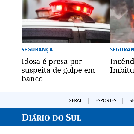
SEGURANÇA
SEGURA
Idosa é presa por
Incênd
suspeita de golpe em
Imbit
banco
GERAL
ESPORTES
S