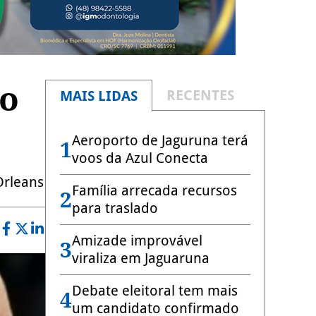
ão
RECENTES
MAIS LIDAS
Aeroporto de Jaguruna terá
1
voos da Azul Conecta
Orleans
Família arrecada recursos
2
para traslado
Amizade improvável
3
viraliza em Jaguaruna
Debate eleitoral tem mais
4
um candidato confirmado