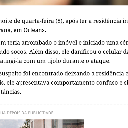
ite de quarta-feira (8), após ter a residência i
raná, em Orleans.
em teria arrombado o imóvel e iniciado uma sér
ando socos. Além disso, ele danificou o celular d
atingi-la com um tijolo durante o ataque.
suspeito foi encontrado deixando a residência
ais, ele apresentava comportamento confuso e s
tâncias.
UA DEPOIS DA PUBLICIDADE