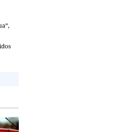
ua”,
idos