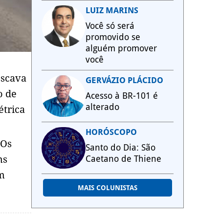
LUIZ MARINS
Você só será
promovido se
alguém promover
você
escava
GERVÁZIO PLÁCIDO
o de
Acesso à BR-101 é
alterado
étrica
HORÓSCOPO
 Os
Santo do Dia: São
ns
Caetano de Thiene
um
MAIS COLUNISTAS