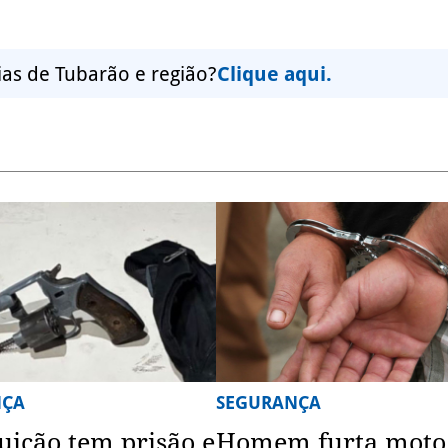
ias de Tubarão e região?
Clique aqui.
NÇA
SEGURANÇA
uição tem prisão e
Homem furta moto