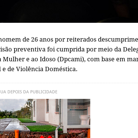
omem de 26 anos por reiterados descumprime
risão preventiva foi cumprida por meio da Dele
, à Mulher e ao Idoso (Dpcami), com base em m
l e de Violência Doméstica.
UA DEPOIS DA PUBLICIDADE