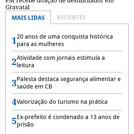
PM recebe doação de desfibrilador em
Gravatal
RECENTES
MAIS LIDAS
20 anos de uma conquista histórica
1
para as mulheres
Atividade com jornais estimula a
2
leitura
Palesta destaca segurança alimentar e
3
saúde em CB
4
Valorização do turismo na prática
Ex-prefeito é condenado a 13 anos de
5
prisão