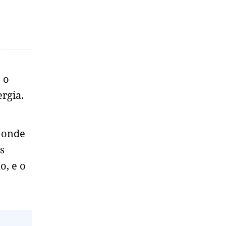
 o
ergia.
, onde
s
o, e o