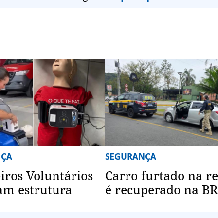
NÇA
SEGURANÇA
ros Voluntários
Carro furtado na r
am estrutura
é recuperado na BR