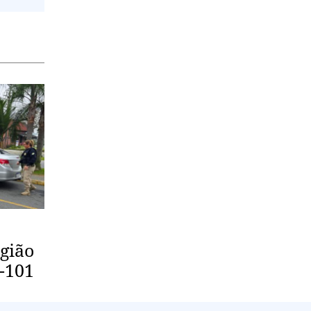
egião
-101