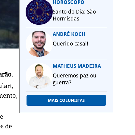
HORÓSCOPO
Santo do Dia: São
Hormisdas
ANDRÉ KOCH
Querido casal!
MATHEUS MADEIRA
arão
.
Queremos paz ou
guerra?
lart,
mento,
MAIS COLUNISTAS
de
os de