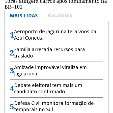
Toras atingem carros após tombamento na
BR--101
RECENTES
MAIS LIDAS
Aeroporto de Jaguruna terá voos da
1
Azul Conecta
Família arrecada recursos para
2
traslado
Amizade improvável viraliza em
3
Jaguaruna
Debate eleitoral tem mais um
4
candidato confirmado
Defesa Civil monitora formação de
5
temporais no Sul