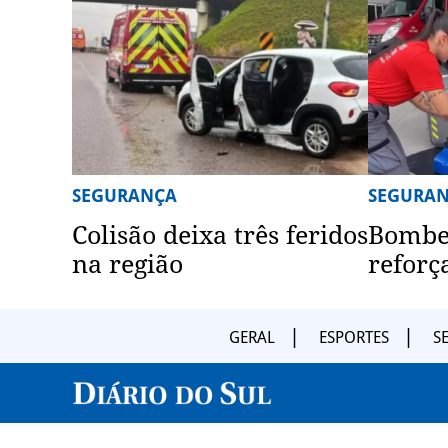
SEGURANÇA
SEGURA
Colisão deixa três feridos
Bombei
na região
reforç
GERAL
ESPORTES
S