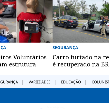
NÇA
SEGURANÇA
ros Voluntários
Carro furtado na r
am estrutura
é recuperado na BR
EGURANÇA
VARIEDADES
EDUCAÇÃO
COLUNIS