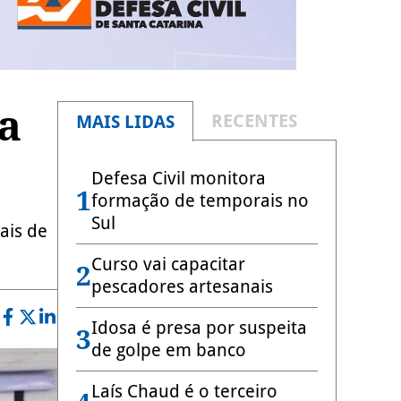
a
RECENTES
MAIS LIDAS
Defesa Civil monitora
1
formação de temporais no
Sul
ais de
Curso vai capacitar
2
pescadores artesanais
Idosa é presa por suspeita
3
de golpe em banco
Laís Chaud é o terceiro