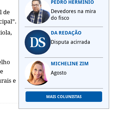
PEDRO HERMÍNIO
Devedores na mira
l de
do fisco
cipal”.
iola,
DA REDAÇÃO
Disputa acirrada
elho
MICHELINE ZIM
de
Agosto
rais e
MAIS COLUNISTAS