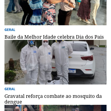
GERAL
Baile da Melhor Idade celebra Dia dos Pais
GERAL
Gravatal reforça combate ao mosquito da
dengue