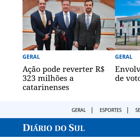
GERAL
GERAL
Ação pode reverter R$
Envol
323 milhões a
de vot
catarinenses
GERAL
ESPORTES
S