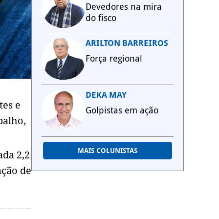
Devedores na mira
do fisco
ARILTON BARREIROS
Força regional
DEKA MAY
tes e
Golpistas em ação
balho,
MAIS COLUNISTAS
ada 2,2
ação de