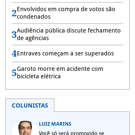
Envolvidos em compra de votos são
2
condenados
Audiência pública discute fechamento
3
de agências
4
Entraves começam a ser superados
Garoto morre em acidente com
5
bicicleta elétrica
COLUNISTAS
LUIZ MARINS
Você só será promovido se