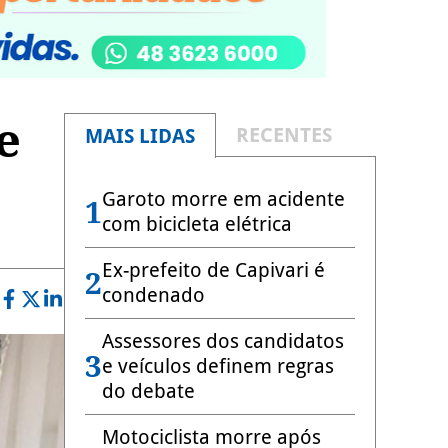
e
RECENTES
MAIS LIDAS
Garoto morre em acidente
1
com bicicleta elétrica
Ex-prefeito de Capivari é
2
condenado
Assessores dos candidatos
3
e veículos definem regras
do debate
Motociclista morre após