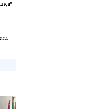
ança”,
ando