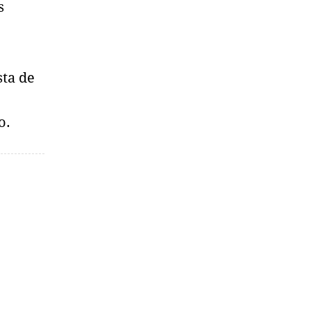
s
sta de
o.