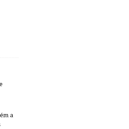
e
bém a
s