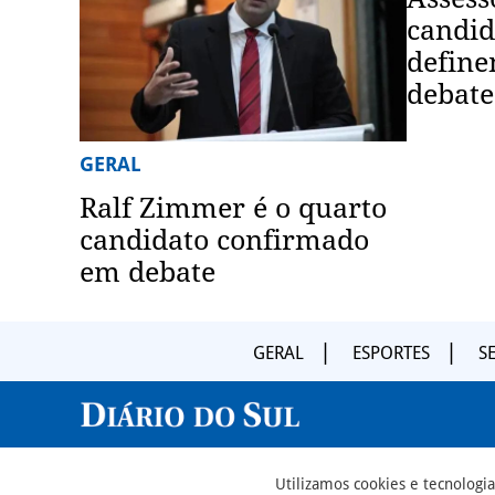
candid
define
debate
GERAL
Ralf Zimmer é o quarto
candidato confirmado
em debate
GERAL
ESPORTES
S
Utilizamos cookies e tecnolog