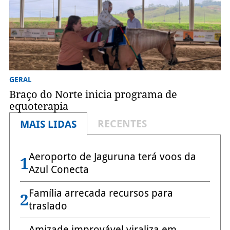
GERAL
Braço do Norte inicia programa de
equoterapia
RECENTES
MAIS LIDAS
Aeroporto de Jaguruna terá voos da
1
Azul Conecta
Família arrecada recursos para
2
traslado
Amizade improvável viraliza em