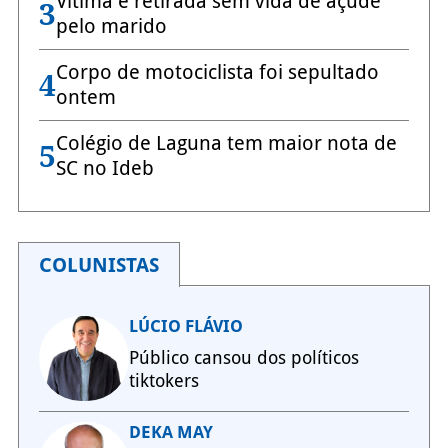
Vítima é retirada sem vida de açude
3
pelo marido
Corpo de motociclista foi sepultado
4
ontem
Colégio de Laguna tem maior nota de
5
SC no Ideb
COLUNISTAS
LÚCIO FLÁVIO
Público cansou dos políticos
tiktokers
DEKA MAY