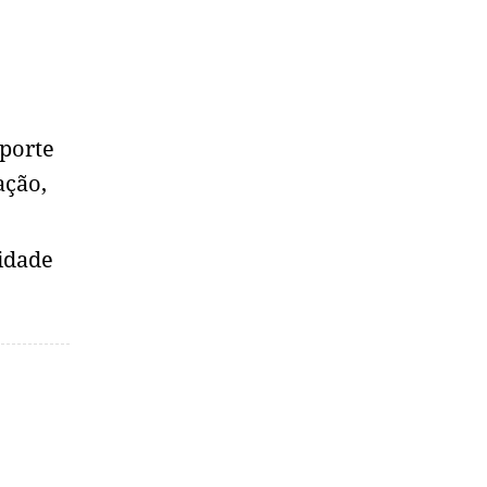
sporte
ação,
idade