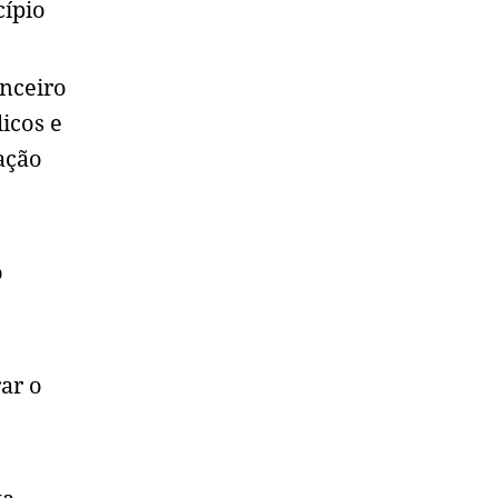
cípio
anceiro
icos e
ação
o
ar o