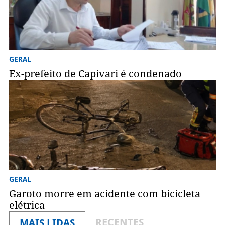
GERAL
Ex-prefeito de Capivari é condenado
GERAL
Garoto morre em acidente com bicicleta
elétrica
RECENTES
MAIS LIDAS