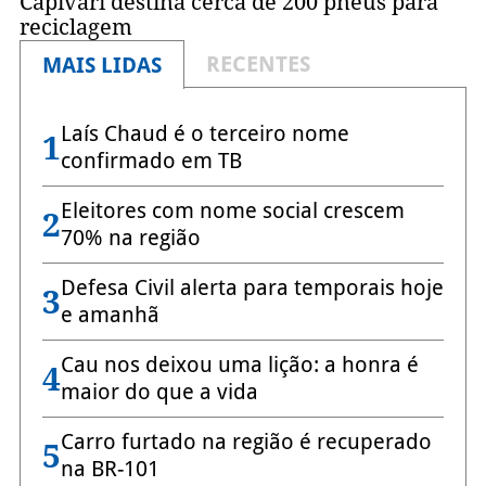
Capivari destina cerca de 200 pneus para
reciclagem
RECENTES
MAIS LIDAS
Laís Chaud é o terceiro nome
1
confirmado em TB
Eleitores com nome social crescem
2
70% na região
Defesa Civil alerta para temporais hoje
3
e amanhã
Cau nos deixou uma lição: a honra é
4
maior do que a vida
Carro furtado na região é recuperado
5
na BR-101