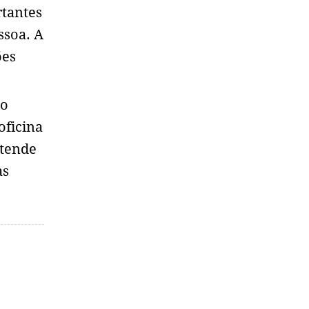
rtantes
ssoa. A
ões
do
oficina
etende
as