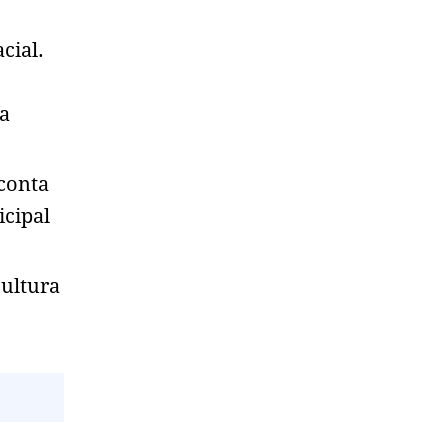
cial.
da
 conta
icipal
cultura