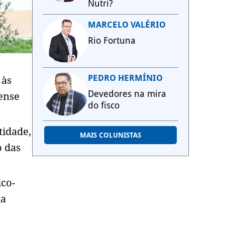
Nutri?
MARCELO VALÉRIO
Rio Fortuna
PEDRO HERMÍNIO
 às
Devedores na mira
bense
do fisco
tidade,
MAIS COLUNISTAS
o das
co-
da