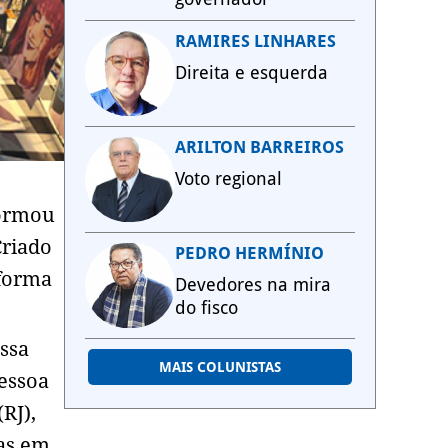
RAMIRES LINHARES
Direita e esquerda
ARILTON BARREIROS
Voto regional
formou
Criado
PEDRO HERMÍNIO
 forma
Devedores na mira
do fisco
ssa
MAIS COLUNISTAS
Pessoa
RJ),
as em