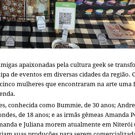
igas apaixonadas pela cultura geek se trans
cipa de eventos em diversas cidades da região. 
e cinco mulheres que encontraram na arte uma
renda.
s, conhecida como Bummie, de 30 anos; Andre
rcondes, de 18 anos; e as irmãs gêmeas Amanda 
manda e Juliana morem atualmente em Niterói (
nviam suas produções para serem comercializad