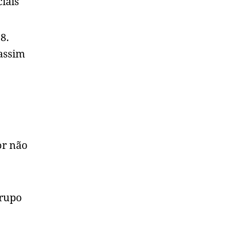
iais
8.
assim
or não
grupo