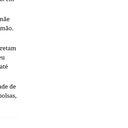
 mãe
à mão.
pretam
eu
até
ade de
bolsas,