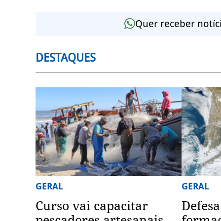
Quer receber notíc
DESTAQUES
GERAL
GERAL
Curso vai capacitar
Defesa
pescadores artesanais
formaç