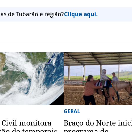
ias de Tubarão e região?
Clique aqui.
GERAL
 Civil monitora
Braço do Norte inic
ão de temporais
programa de