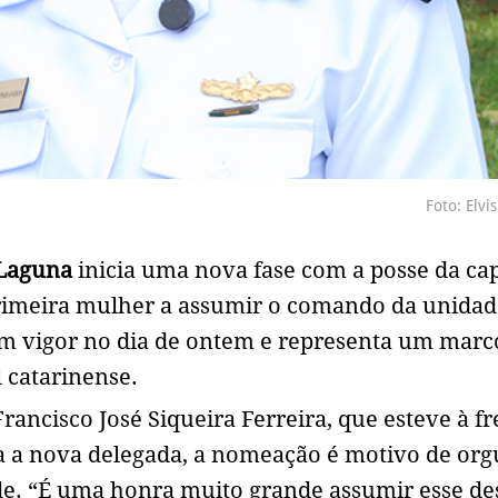
Foto: Elvi
Laguna
inicia uma nova fase com a posse da cap
rimeira mulher a assumir o comando da unidad
m vigor no dia de ontem e representa um marc
l catarinense.
rancisco José Siqueira Ferreira, que esteve à fr
ra a nova delegada, a nomeação é motivo de org
. “É uma honra muito grande assumir esse des