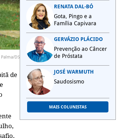
RENATA DAL-BÓ
Gota, Pingo e a
Família Capivara
GERVÁZIO PLÁCIDO
Prevenção ao Câncer
de Próstata
s Palma/DS
JOSÉ WARMUTH
itã de
Saudosismo
e
o
MAIS COLUNISTAS
ente
ulho,
afio.