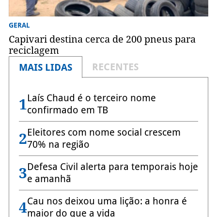
GERAL
Capivari destina cerca de 200 pneus para
reciclagem
RECENTES
MAIS LIDAS
Laís Chaud é o terceiro nome
1
confirmado em TB
Eleitores com nome social crescem
2
70% na região
Defesa Civil alerta para temporais hoje
3
e amanhã
Cau nos deixou uma lição: a honra é
4
maior do que a vida