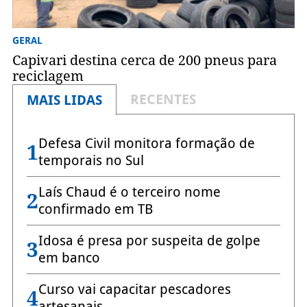
GERAL
Capivari destina cerca de 200 pneus para
reciclagem
RECENTES
MAIS LIDAS
Defesa Civil monitora formação de
1
temporais no Sul
Laís Chaud é o terceiro nome
2
confirmado em TB
Idosa é presa por suspeita de golpe
3
em banco
Curso vai capacitar pescadores
4
artesanais