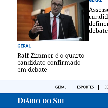
GERAL
Assess
candid
define
debate
GERAL
Ralf Zimmer é o quarto
candidato confirmado
em debate
GERAL
ESPORTES
S