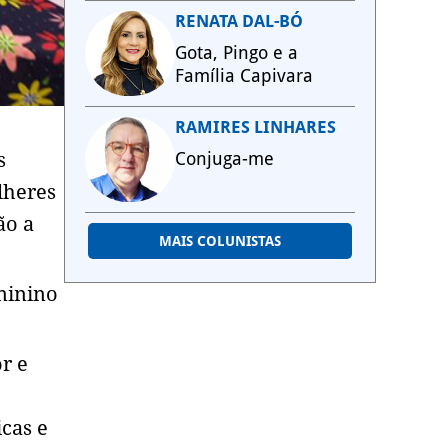
RENATA DAL-BÓ
Gota, Pingo e a
Família Capivara
RAMIRES LINHARES
s
Conjuga-me
lheres
ão a
MAIS COLUNISTAS
minino
r e
icas e