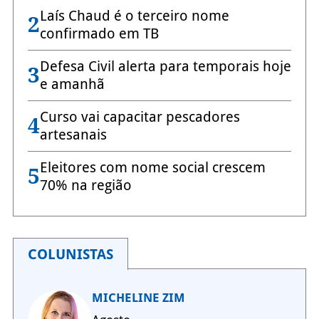
Laís Chaud é o terceiro nome
2
confirmado em TB
Defesa Civil alerta para temporais hoje
3
e amanhã
Curso vai capacitar pescadores
4
artesanais
Eleitores com nome social crescem
5
70% na região
COLUNISTAS
MICHELINE ZIM