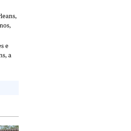
leans,
mos,
s e
s, a