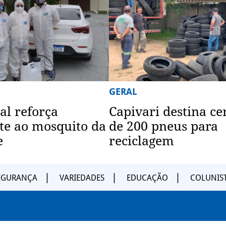
GERAL
al reforça
Capivari destina ce
e ao mosquito da
de 200 pneus para
e
reciclagem
EGURANÇA
VARIEDADES
EDUCAÇÃO
COLUNIS