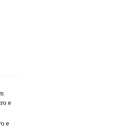
em
ro e
ro e