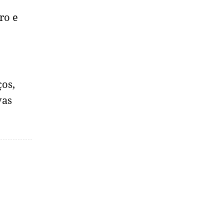
ro e
ços,
vas