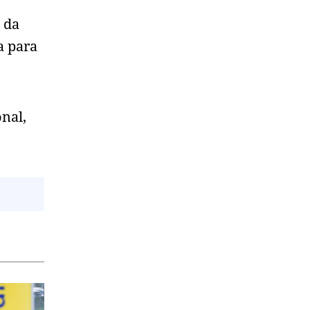
 da
a para
nal,