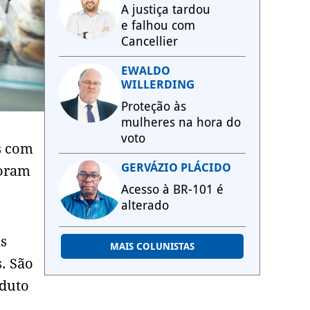
A justiça tardou
e falhou com
Cancellier
EWALDO
WILLERDING
Proteção às
mulheres na hora do
voto
s com
GERVÁZIO PLÁCIDO
foram
Acesso à BR-101 é
alterado
as
MAIS COLUNISTAS
. São
oduto