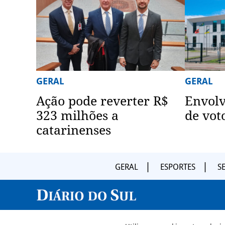
GERAL
GERAL
Ação pode reverter R$
Envol
323 milhões a
de vot
catarinenses
GERAL
ESPORTES
S