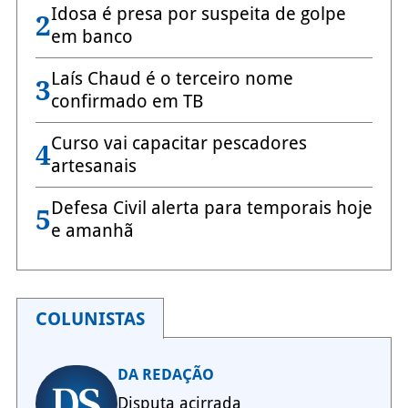
Idosa é presa por suspeita de golpe
2
em banco
Laís Chaud é o terceiro nome
3
confirmado em TB
Curso vai capacitar pescadores
4
artesanais
Defesa Civil alerta para temporais hoje
5
e amanhã
COLUNISTAS
DA REDAÇÃO
Disputa acirrada