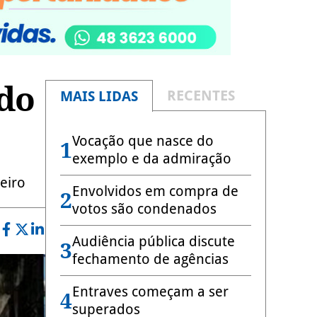
 do
RECENTES
MAIS LIDAS
Vocação que nasce do
1
exemplo e da admiração
eiro
Envolvidos em compra de
2
votos são condenados
Audiência pública discute
3
fechamento de agências
Entraves começam a ser
4
superados