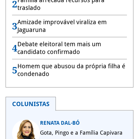
Família arrecada recursos para
2
traslado
Amizade improvável viraliza em
3
Jaguaruna
Debate eleitoral tem mais um
4
candidato confirmado
Homem que abusou da própria filha é
5
condenado
COLUNISTAS
RENATA DAL-BÓ
Gota, Pingo e a Família Capivara