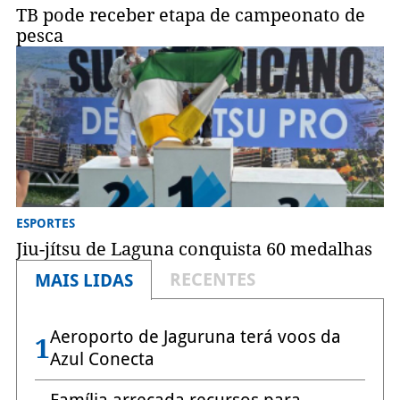
TB pode receber etapa de campeonato de
pesca
ESPORTES
Jiu-jítsu de Laguna conquista 60 medalhas
RECENTES
MAIS LIDAS
Aeroporto de Jaguruna terá voos da
1
Azul Conecta