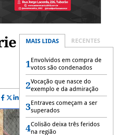
rie
RECENTES
MAIS LIDAS
Envolvidos em compra de
1
votos são condenados
Vocação que nasce do
2
exemplo e da admiração
Entraves começam a ser
3
superados
Colisão deixa três feridos
4
na região