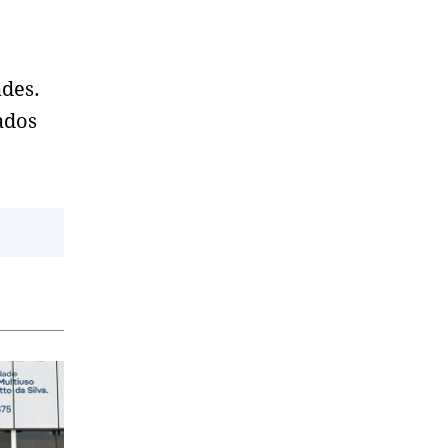
ades.
ados