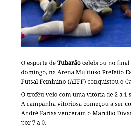
O esporte de
Tubarão
celebrou no fina
domingo, na Arena Multiuso Prefeito Es
Futsal Feminino (ATFF) conquistou o C
O troféu veio com uma vitória de 2 a 1 
A campanha vitoriosa começou a ser co
André Farias venceram o Marcílio Divas, 
por 7 a 0.