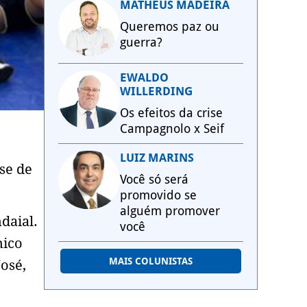
MATHEUS MADEIRA
Queremos paz ou
guerra?
EWALDO
WILLERDING
Os efeitos da crise
Campagnolo x Seif
LUIZ MARINS
se de
Você só será
promovido se
alguém promover
daial.
você
nico
MAIS COLUNISTAS
José,