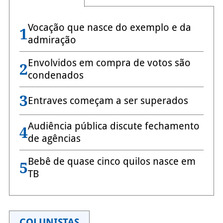
Vocação que nasce do exemplo e da
1
admiração
Envolvidos em compra de votos são
2
condenados
3
Entraves começam a ser superados
Audiência pública discute fechamento
4
de agências
Bebê de quase cinco quilos nasce em
5
TB
COLUNISTAS