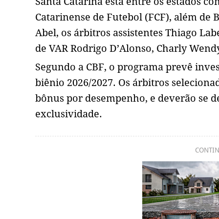
Santa Catarina está entre os estados c
Catarinense de Futebol (FCF), além de 
Abel, os árbitros assistentes Thiago Labe
de VAR Rodrigo D’Alonso, Charly Wend
Segundo a CBF, o programa prevê inve
biênio 2026/2027. Os árbitros selecion
bônus por desempenho, e deverão se ded
exclusividade.
CONTIN