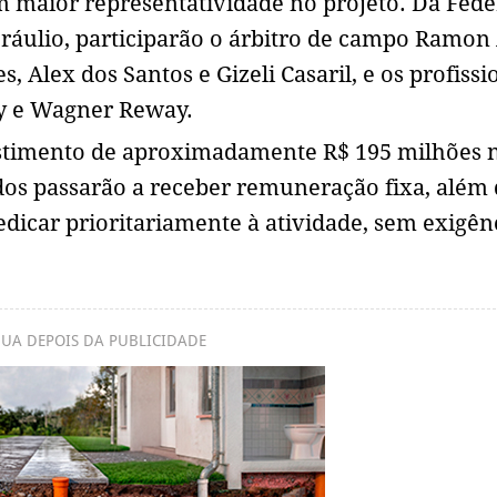
om maior representatividade no projeto. Da Fed
Bráulio, participarão o árbitro de campo Ramon 
s, Alex dos Santos e Gizeli Casaril, e os profissi
y e Wagner Reway.
stimento de aproximadamente R$ 195 milhões 
ados passarão a receber remuneração fixa, além
icar prioritariamente à atividade, sem exigên
UA DEPOIS DA PUBLICIDADE