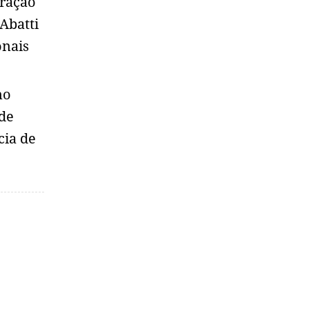
eração
Abatti
onais
no
 de
cia de