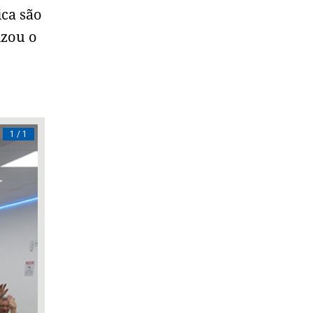
ica são
izou o
1 / 1