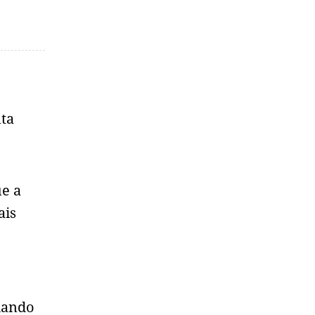
nta
ue a
ais
ndando