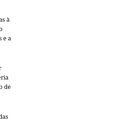
as à
o
s e a
r
ria
o de
das