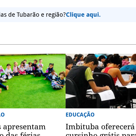
ias de Tubarão e região?
Clique aqui.
ÃO
EDUCAÇÃO
s apresentam
Imbituba oferecerá
o das férias
cursinho grátis par