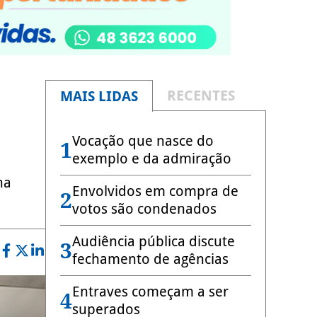
RECENTES
MAIS LIDAS
Vocação que nasce do
1
exemplo e da admiração
na
Envolvidos em compra de
2
votos são condenados
Audiência pública discute
3
fechamento de agências
Entraves começam a ser
4
superados