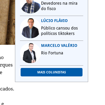
Devedores na mira
do fisco
LÚCIO FLÁVIO
Público cansou dos
políticos tiktokers
MARCELO VALÉRIO
Rio Fortuna
no
arques
de
MAIS COLUNISTAS
icados.
 e