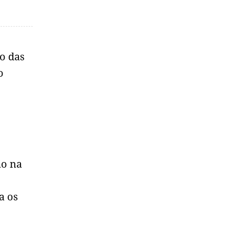
o das
o
ão na
a os