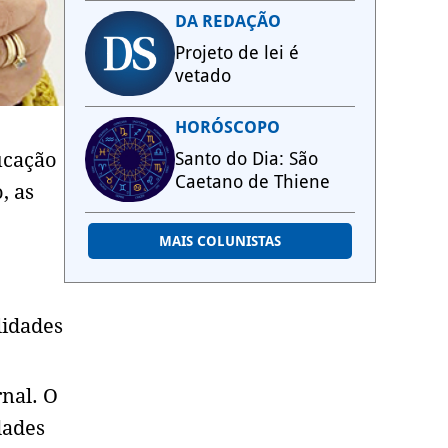
DA REDAÇÃO
Projeto de lei é
vetado
HORÓSCOPO
ucação
Santo do Dia: São
Caetano de Thiene
, as
MAIS COLUNISTAS
lidades
nal. O
dades