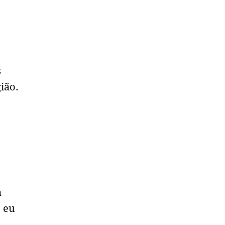
s
ião.
s
a
e eu