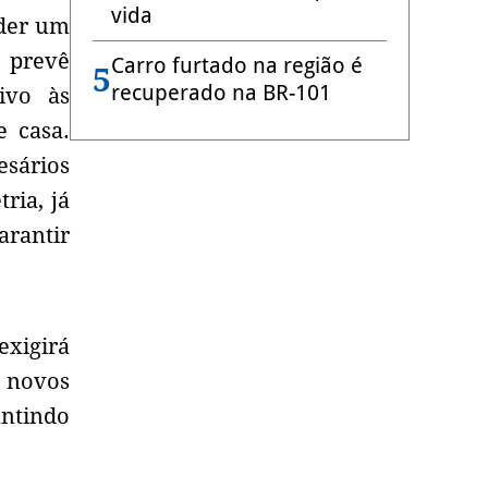
vida
nder um
 prevê
Carro furtado na região é
5
recuperado na BR-101
ivo às
e casa.
sários
ria, já
arantir
exigirá
e novos
antindo