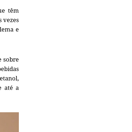
ue têm
s vezes
blema e
e sobre
bebidas
etanol,
e até a