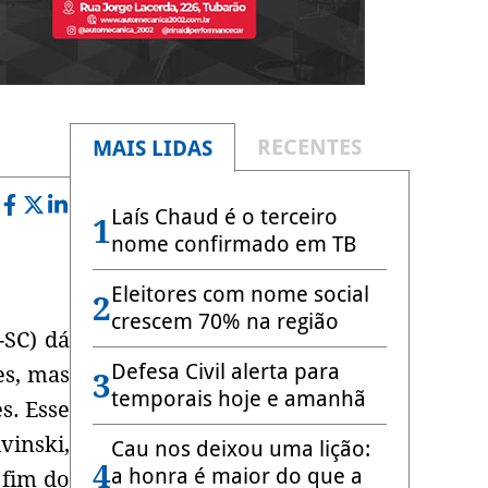
RECENTES
MAIS LIDAS
Laís Chaud é o terceiro
1
nome confirmado em TB
Eleitores com nome social
2
crescem 70% na região
-SC) dá
Defesa Civil alerta para
es, mas
3
temporais hoje e amanhã
s. Esse
vinski,
Cau nos deixou uma lição:
4
a honra é maior do que a
 fim do